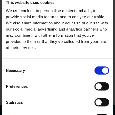
This website uses cookies
We use cookies to personalise content and ads, to
provide social media features and to analyse our traffic.
We also share information about your use of our site with
our social media, advertising and analytics partners who
may combine it with other information that you’ve
provided to them or that they’ve collected from your use
of their services.
Sunt interesat de o anumită mașină
Adăugați
Consent
Necessary
Selection
Sunt de acord cu procesarea datelor mele
personale.
Doresc să primesc informații comerciale.
Preferences
Trimiteți solicitarea
Statistics