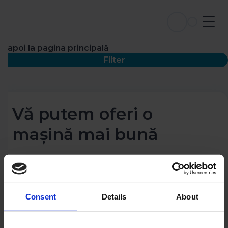
Înapoi la pagina principală
Filter
Vă putem oferi o
mașină mai bună
Consent
Details
About