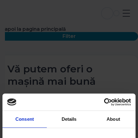
Înapoi la pagina principală
Filter
Vă putem oferi o
mașină mai bună
Consent
Details
About