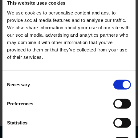
This website uses cookies
We use cookies to personalise content and ads, to
provide social media features and to analyse our traffic.
We also share information about your use of our site with
our social media, advertising and analytics partners who
may combine it with other information that you’ve
provided to them or that they’ve collected from your use
of their services.
Sunt interesat de o anumită mașină
Adăugați
Consent
Necessary
Selection
Sunt de acord cu procesarea datelor mele
personale.
Doresc să primesc informații comerciale.
Preferences
Trimiteți solicitarea
Statistics