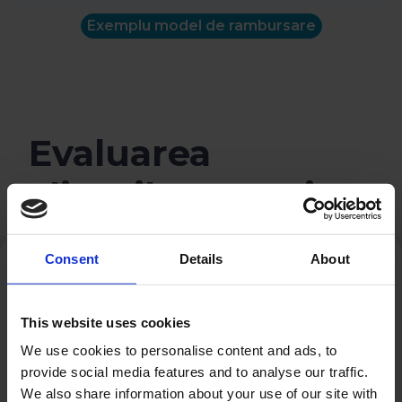
Exemplu model de rambursare
Evaluarea
clienților noștri
Consent
Details
About
Exemplu model de
rambursare
This website uses cookies
Durata de rambursare
We use cookies to personalise content and ads, to
provide social media features and to analyse our traffic.
0 luni
We also share information about your use of our site with