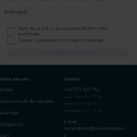
Adăugați
Sunt de acord cu procesarea datelor mele
personale.
Doresc să primesc informații comerciale.
Trimiteți solicitarea
Harta site-ului
Contact
Acasă
+40 377 927 762
Luni - Joi 9:00 - 17:30
Autovehicule de vânzare
Vineri 9:00 - 16:00
Sâmbătă 9:30 - 14:00
Avantaje
e-mail:
Despre noi
carsandcare@businesslease.r
o
FAQ