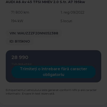
AUDI A6 Av 45 TFSI MHEV 2.0 S.tr. A7 195kw
71 800 km
1. reg 09/2022
194 kW
5 locuri
VIN:
WAUZZZF20NN052388
ID:
B115KNO
28 990
TVA deductibil
Trimiteți o întrebare fără caracter
obligatoriu
Echipamentul vehiculului este generat conform VIN și are caracter
informativ. Eroare în text rezervată.