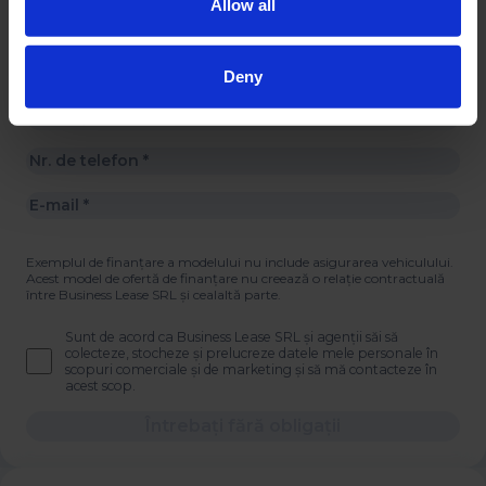
Allow all
Deny
Exemplul de finanțare a modelului nu include asigurarea vehiculului.
Acest model de ofertă de finanțare nu creează o relație contractuală
între Business Lease SRL și cealaltă parte.
Sunt de acord ca Business Lease SRL și agenții săi să
colecteze, stocheze și prelucreze datele mele personale în
scopuri comerciale și de marketing și să mă contacteze în
acest scop.
Întrebați fără obligații