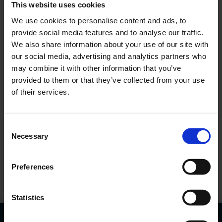
This website uses cookies
We use cookies to personalise content and ads, to
provide social media features and to analyse our traffic.
We also share information about your use of our site with
our social media, advertising and analytics partners who
may combine it with other information that you’ve
provided to them or that they’ve collected from your use
of their services.
Sunt interesat de o anumită mașină
Adăugați
Consent
Necessary
Selection
Sunt de acord cu procesarea datelor mele
personale.
Doresc să primesc informații comerciale.
Preferences
Trimiteți solicitarea
Statistics