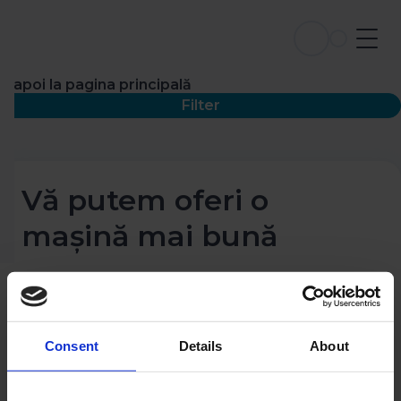
Înapoi la pagina principală
Filter
Vă putem oferi o
mașină mai bună
Consent
Details
About