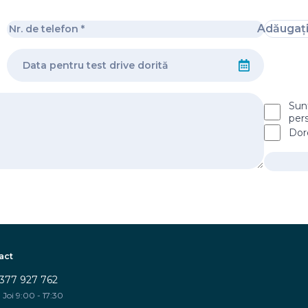
Adăugaț
Sun
per
Dor
act
377 927 762
 Joi 9:00 - 17:30