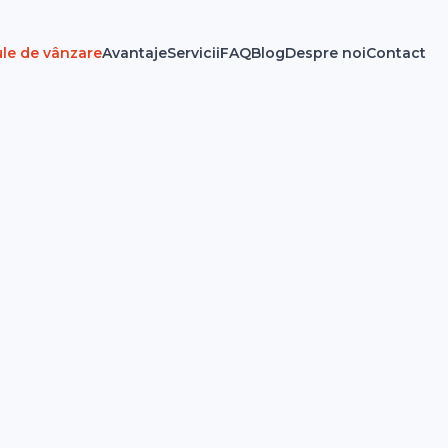
le de vânzare
Avantaje
Servicii
FAQ
Blog
Despre noi
Contact