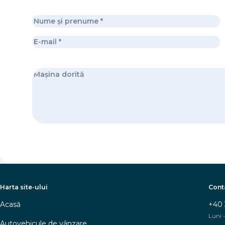
Harta site-ului
Cont
Acasă
+40 
Luni -
Autovehicule de vânzare