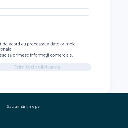
i
t de acord cu procesarea datelor mele
sonale.
esc să primesc informații comerciale.
Trimiteți solicitarea
Sau urmăriți-ne pe: