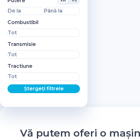
Putere
kW
PS
De la
Până la
Combustibil
Tot
Transmisie
Tot
Tractiune
Tot
Ștergeți filtrele
Vă putem oferi o mași