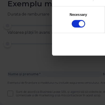
Exemplu model de ramb
Consent
Durata de rambursare
Necessary
Selection
Valoarea plății în avans
Exemplul de finanțare a modelului nu include asigurarea vehiculului. Aces
Sunt de acord ca Business Lease SRL și agenții săi să colecteze, 
comerciale și de marketing și să mă contacteze în acest scop.