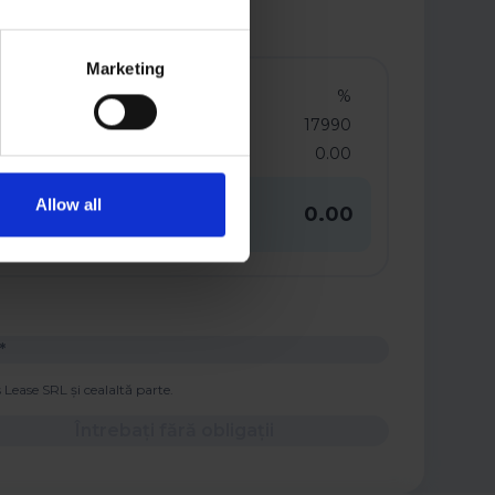
Marketing
Dobanda
%
Pretul de vanzare al masinii
17990
Vei plati in total
0.00
Rata lunara
Allow all
0.00
TVA inclus
Lease SRL și cealaltă parte.
Întrebați fără obligații