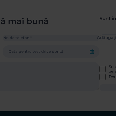
Sunt i
nă mai bună
Adăugaț
Sun
per
Dor