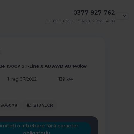
0377 927 762
L - J: 9:00-17:30, V: 16:00, S: 9:30-14:00
a
ue 190CP ST-Line X A8 AWD A8 140kw
1. reg 07/2022
139 kW
S06078
ID:
B104LCR
imiteți o întrebare fără caracter
obligatoriu