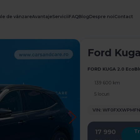
le de vânzare
Avantaje
Servicii
FAQ
Blog
Despre noi
Contact
Ford Kug
FORD KUGA 2.0 EcoBl
139 600 km
5 locuri
VIN:
WF0FXXWPMFN
17 990
Tr