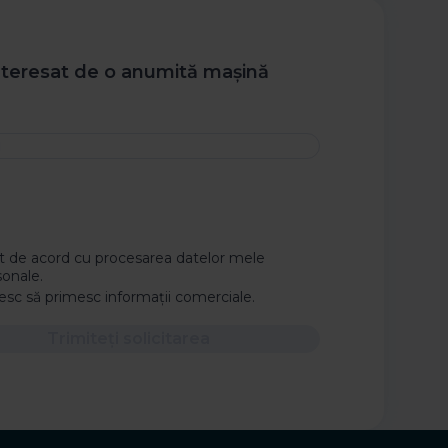
nteresat de o anumită mașină
i
t de acord cu procesarea datelor mele
sonale.
esc să primesc informații comerciale.
Trimiteți solicitarea