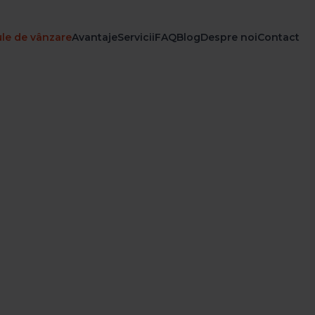
le de vânzare
Avantaje
Servicii
FAQ
Blog
Despre noi
Contact