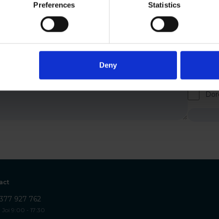
Preferences
Statistics
Adăugaț
Deny
Sun
per
Dor
act
377 927 762
 Joi 9:00 - 17:30