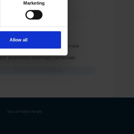
Marketing
i
Allow all
t de acord cu procesarea datelor mele
sonale.
esc să primesc informații comerciale.
Trimiteți solicitarea
Sau urmăriți-ne pe: