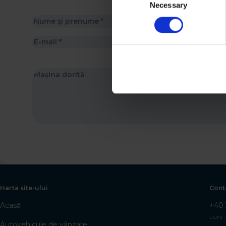
Necessary
Selection
Harta site-ului
Cont
Acasă
+40 
Luni -
Autovehicule de vânzare