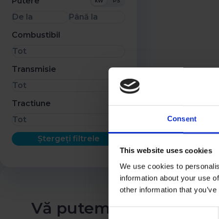
Putere
kW
PS
De la
Până la
Combustibil
Tot
Transmisie
Tot
Tractiune
Consent
Tot
Ștergeți filtrele
This website uses cookies
We use cookies to personalis
information about your use of
other information that you’ve
Vă putem oferi o mași
Consent