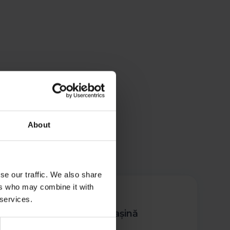
About
se our traffic. We also share
ers who may combine it with
 services.
nteresat de o anumită mașină