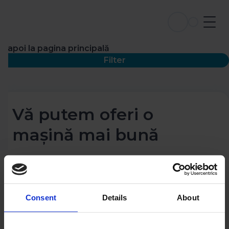
Înapoi la pagina principală
Filter
Vă putem oferi o
mașină mai bună
Consent
Details
About