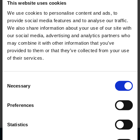
This website uses cookies
We use cookies to personalise content and ads, to
provide social media features and to analyse our traffic.
We also share information about your use of our site with
our social media, advertising and analytics partners who
may combine it with other information that you’ve
provided to them or that they’ve collected from your use
of their services.
Sunt interesat de o anumită mașină
Adăugați
Consent
Necessary
Selection
Sunt de acord cu procesarea datelor mele
personale.
Doresc să primesc informații comerciale.
Preferences
Trimiteți solicitarea
Statistics