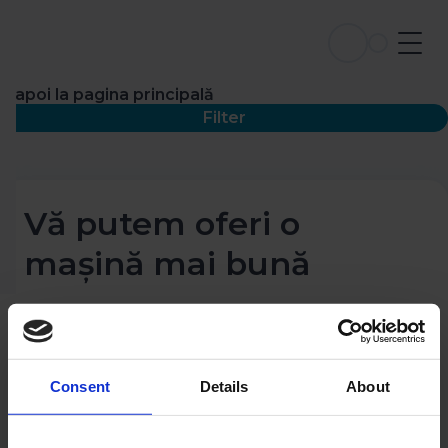
Înapoi la pagina principală
Filter
Vă putem oferi o
mașină mai bună
Consent
Details
About