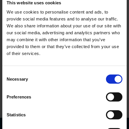
This website uses cookies
We use cookies to personalise content and ads, to
provide social media features and to analyse our traffic.
We also share information about your use of our site with
our social media, advertising and analytics partners who
may combine it with other information that you’ve
provided to them or that they’ve collected from your use
of their services.
Sunt interesat de o anumită mașină
Adăugați
Consent
Necessary
Selection
Sunt de acord cu procesarea datelor mele
personale.
Doresc să primesc informații comerciale.
Preferences
Trimiteți solicitarea
Statistics