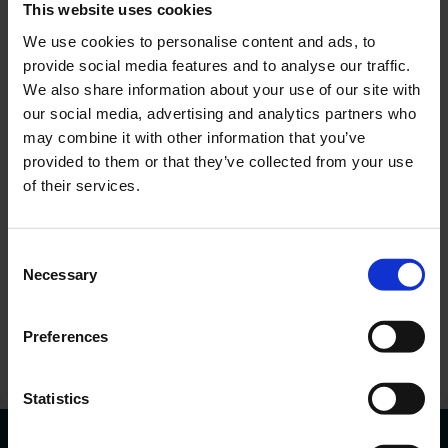
This website uses cookies
We use cookies to personalise content and ads, to
provide social media features and to analyse our traffic.
We also share information about your use of our site with
our social media, advertising and analytics partners who
may combine it with other information that you’ve
provided to them or that they’ve collected from your use
of their services.
Sunt interesat de o anumită mașină
Adăugați
Consent
Necessary
Selection
Sunt de acord cu procesarea datelor mele
personale.
Doresc să primesc informații comerciale.
Preferences
Trimiteți solicitarea
Statistics