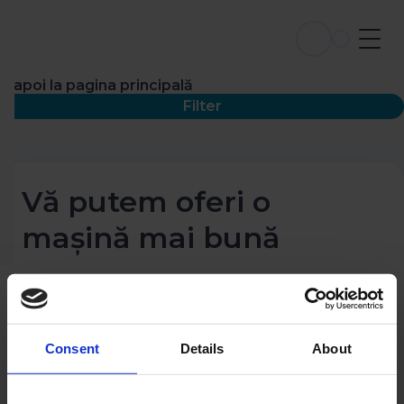
Înapoi la pagina principală
Filter
Vă putem oferi o
mașină mai bună
Consent
Details
About